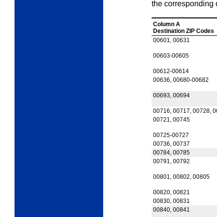
the corresponding 
Column A
Destination ZIP Codes
00601, 00631
00603-00605
00612-00614
00636, 00680-00682
00693, 00694
00716, 00717, 00728, 
00721, 00745
00725-00727
00736, 00737
00784, 00785
00791, 00792
00801, 00802, 00805
00820, 00821
00830, 00831
00840, 00841