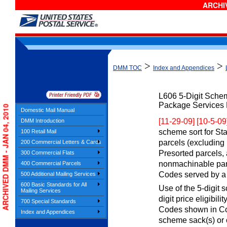
ARCHIV
>
>
DMM TOC
Index and Appendices
L606
5-Digit Sche
Package Services 
ARCHIVED DMM - JAN 04, 2010
Domestic Mail Manual
[11-29-09] [10-5-09
DMM Introduction
scheme sort for St
100 Retail Mail
parcels (excluding 
200 Commercial Letters & Cards
Presorted parcels
300 Commercial Flats
nonmachinable parce
400 Commercial Parcels
Codes served by a s
500 Additional Mailing Services
600 Basic Standards for All
Use of the 5-digit s
Mailing Services
digit price eligibili
700 Special Standards
Codes shown in Co
Index and Appendices
scheme sack(s) or o